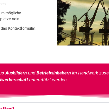
hen.
d um mögliche
lätze sein.
 das Kontaktformular.
aus
Ausbildern
und
Betriebsinhabern
im Handwerk zusam
dwerkerschaft
unterstützt werden.
after?